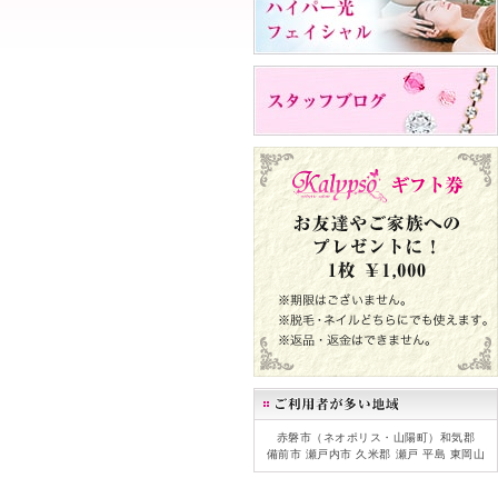
赤磐市（ネオポリス・山陽町）和気郡
備前市 瀬戸内市 久米郡 瀬戸 平島 東岡山