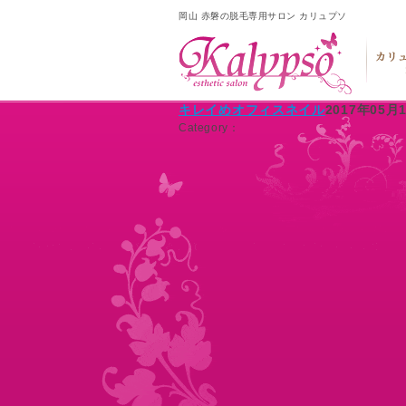
岡山 赤磐の脱毛専用サロン カリュプソ
キレイめオフィスネイル
2017年05月
Category：