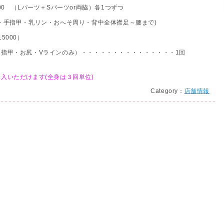
0 （Lパーツ＋Sパーツor両脇）各1つずつ
・手指甲・乳リン・おへそ周り・背中全体襟足～腰まで)
5000）
指甲・お尻・Vラインのみ）・・・・・・・・・・・・・・・1回
入いただけます(全身は３回単位)
Category：
店舗情報