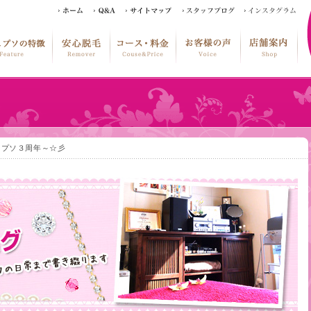
ュプソ３周年～☆彡