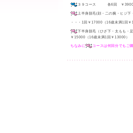
３９コース 各6回 ￥3900
上半身脱毛(顔・二の腕・ヒジ下
・・・1回￥17000（16歳未満1回￥1
下半身脱毛（ひざ下・太もも・足
￥15000（16歳未満1回￥13000）
ちなみに
コースは何回分でもご購