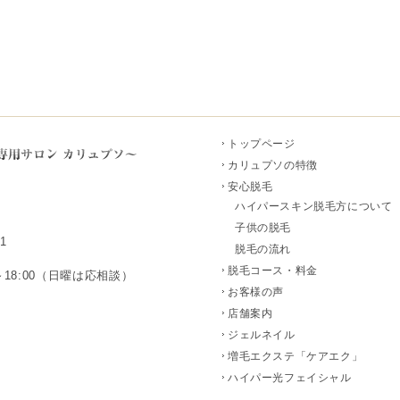
トップページ
カリュプソの特徴
安心脱毛
ハイパースキン脱毛方について
子供の脱毛
1
脱毛の流れ
脱毛コース・料金
～18:00（日曜は応相談）
お客様の声
店舗案内
ジェルネイル
増毛エクステ「ケアエク」
ハイパー光フェイシャル