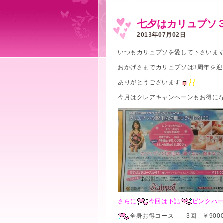
七夕はカリュプソ
2013年07月02日
いつもカリュプソを愛して下さいま
おかげさまでカリュプソは3周年を
ありがとうございます
今月はクレアキャンペーンもお得に
さらに
今回は下記
ピンクハー
全身お得コース 3回 ￥90000