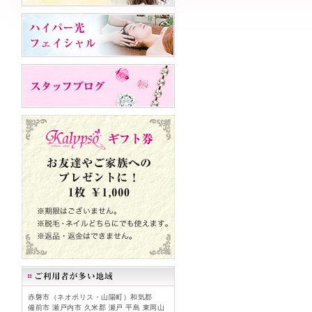
赤磐市（ネオポリス・山陽町）和気郡
備前市 瀬戸内市 久米郡 瀬戸 平島 東岡山