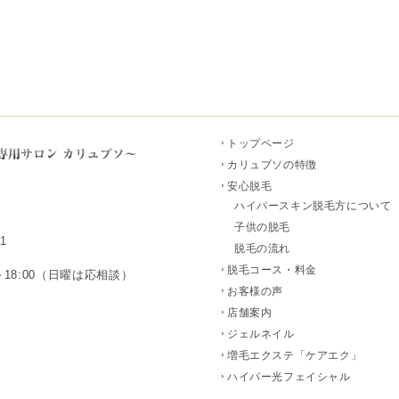
トップページ
カリュプソの特徴
安心脱毛
ハイパースキン脱毛方について
子供の脱毛
1
脱毛の流れ
脱毛コース・料金
～18:00（日曜は応相談）
お客様の声
店舗案内
ジェルネイル
増毛エクステ「ケアエク」
ハイパー光フェイシャル