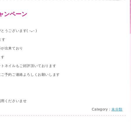
ャンペーン
ございます( ᵕᴗᵕ )
ます
事が出来ており
ます
ットネイルもご好評頂いております
にご予約ご連絡よろしくお願いします
利用くださいませ
Category：
未分類