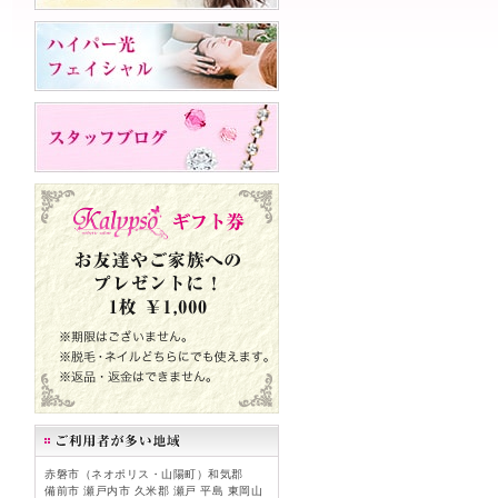
赤磐市（ネオポリス・山陽町）和気郡
備前市 瀬戸内市 久米郡 瀬戸 平島 東岡山