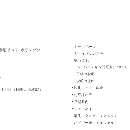
トップページ
カリュプソの特徴
安心脱毛
ハイパースキン脱毛方について
子供の脱毛
1
脱毛の流れ
脱毛コース・料金
～18:00（日曜は応相談）
お客様の声
店舗案内
ジェルネイル
増毛エクステ「ケアエク」
ハイパー光フェイシャル