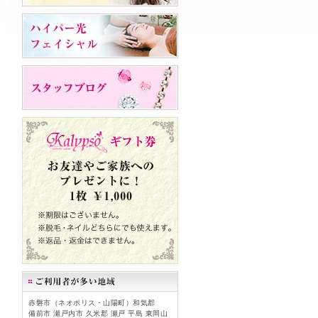
赤磐市（ネオポリス・山陽町）和気郡
備前市 瀬戸内市 久米郡 瀬戸 平島 東岡山