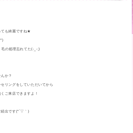
っても綺麗ですね★
*)
の処理忘れてた(-_-;)
せんか？
ンセリングをしていただいてから
無くご来店できますよ！
出です(*´▽｀)