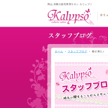
岡山 赤磐の脱毛専用サロン カリュプソ
ホーム
スタッフブログ
春が来た♪