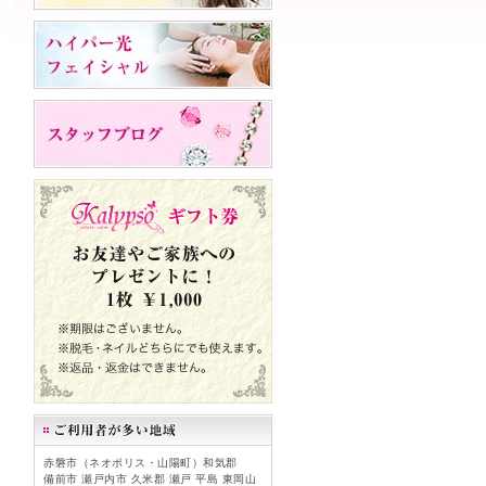
赤磐市（ネオポリス・山陽町）和気郡
備前市 瀬戸内市 久米郡 瀬戸 平島 東岡山