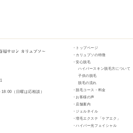
トップページ
カリュプソの特徴
安心脱毛
ハイパースキン脱毛方について
子供の脱毛
1
脱毛の流れ
脱毛コース・料金
～18:00（日曜は応相談）
お客様の声
店舗案内
ジェルネイル
増毛エクステ「ケアエク」
ハイパー光フェイシャル